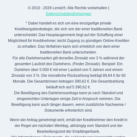
© 2010 - 2026 Lendz®. Alle Rechte vorbehalten |
Datenschutzbestimmungen
* Dabei handelt es sich um eine einzigartige private
Kreditvergabestrategie, die sich von der einer traditionellen Bank
unterscheidet. Das Hauptaugenmerk liegt auf der Schaffung einer
Möglichkeit für Kreditnehmer, leicht Zugang zu günstigen Online-Krediten
zu erhalten. Das Verfahren kann sich erheblich von dem einer
traditionellen Bank unterscheiden.
Für alle Darlehensarten gilt derselbe Zinssatz von 3 % während der
gesamten Laufzeit des Darlehens. (Fester Zinssatz). Beispiel: Ein
Darlehen über 5.000 € mit einer Laufzeit von 5 Jahren und einem
Zinssatz von 3 %. Die monatliche Rückzahlung beträgt 89,84 € für 60
Monate. Die Gesamtzinsen betragen 390,62 €. Die Gesamtzahlung
beläuft sich auf 5.390,62 €.
Die Bewilligung des Darlehensantrags kann je nach Standort und
eingereichten Unterlagen einige Zeit in Anspruch nehmen. Die
Bewilligung kann auch länger dauern, wenn zusätzliche Nachweise /
Dokumente erforderlich sind.
Wenn der Antrag genehmigt wird, erhält der Kreditnehmer den Kredit in
der Regel am nächsten Werktag, abhängig vom Standort und der
Bearbeitungszeit der Empfängerbank.