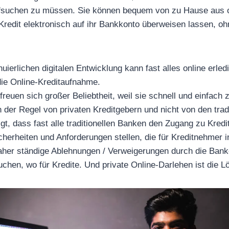
fsuchen zu müssen. Sie können bequem von zu Hause aus on
Kredit elektronisch auf ihr Bankkonto überweisen lassen, o
uierlichen digitalen Entwicklung kann fast alles online erled
die Online-Kreditaufnahme.
freuen sich großer Beliebtheit, weil sie schnell und einfac
der Regel von privaten Kreditgebern und nicht von den trad
gt, dass fast alle traditionellen Banken den Zugang zu Kred
cherheiten und Anforderungen stellen, die für Kreditnehmer 
 Daher ständige Ablehnungen / Verweigerungen durch die Ban
chen, wo für Kredite. Und private Online-Darlehen ist die L