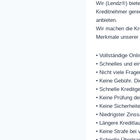
Wir (Lendz®) biet
Kreditnehmer gerec
anbieten.
Wir machen die Kre
Merkmale unserer 
• Vollständige On
• Schnelles und ei
• Nicht viele Frage
• Keine Gebühr. Di
• Schnelle Kredit
• Keine Prüfung de
• Keine Sicherheit
• Niedrigster Zinss
• Längere Kreditlau
• Keine Strafe bei
• Schnelle Übertra