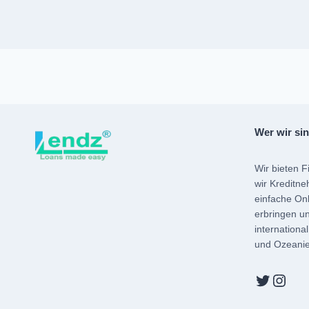
Wer wir si
Wir bieten F
wir Kreditne
einfache Onl
erbringen u
internationa
und Ozeanie
Twitter
Inst