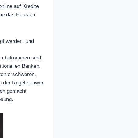
line auf Kredite
hne das Haus zu
igt werden, und
h zu bekommen sind.
itionellen Banken.
iten erschweren,
in der Regel schwer
ken gemacht
ösung.