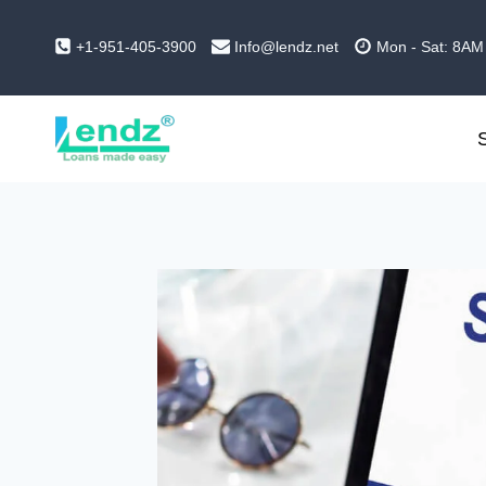
Zum
Inhalt
+1-951-405-3900
Info@lendz.net
Mon - Sat: 8AM
springen
S